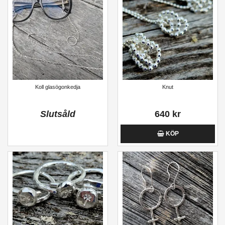
Koll glasögonkedja
Knut
Slutsåld
640 kr
KÖP