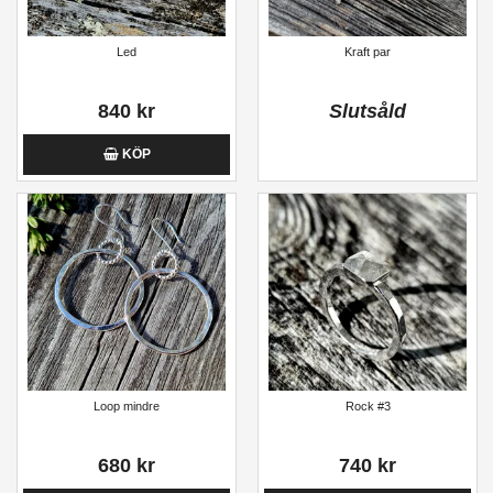
Led
Kraft par
840 kr
Slutsåld
KÖP
Loop mindre
Rock #3
680 kr
740 kr