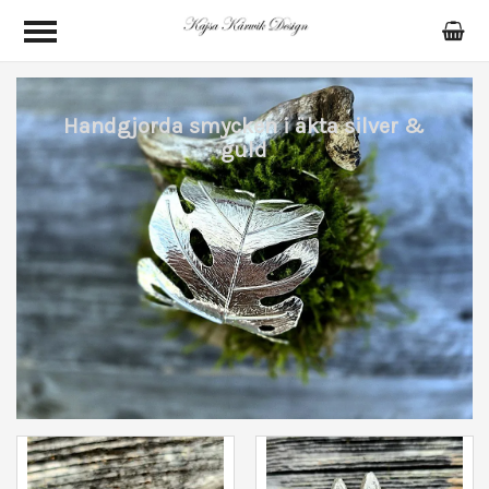
Handgjorda smycken i äkta silver &
guld