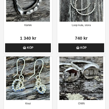
Kärlek
Loop kula, stora
1 340 kr
740 kr
KÖP
KÖP
Knut
OWN