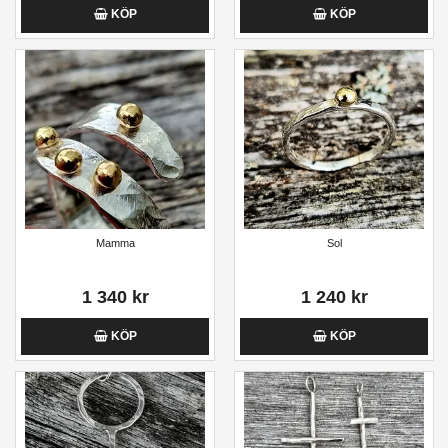
KÖP
KÖP
Mamma
Sol
1 340 kr
1 240 kr
KÖP
KÖP