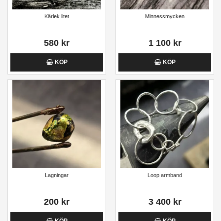
Kärlek litet
Minnessmycken
580 kr
1 100 kr
KÖP
KÖP
Lagningar
Loop armband
200 kr
3 400 kr