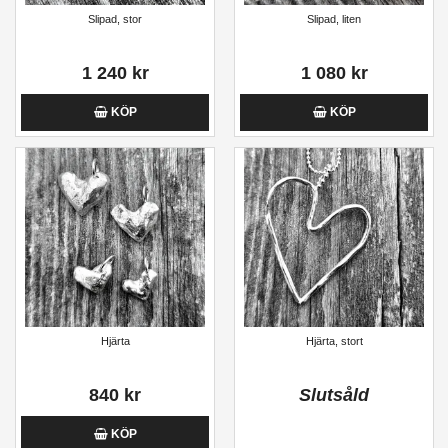
Slipad, stor
Slipad, liten
1 240 kr
1 080 kr
KÖP
KÖP
Hjärta
Hjärta, stort
840 kr
Slutsåld
KÖP