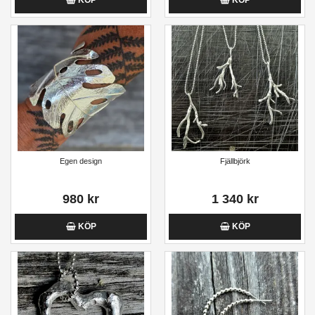
KÖP
KÖP
Egen design
Fjällbjörk
980 kr
1 340 kr
KÖP
KÖP