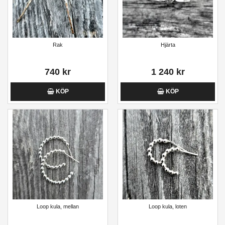
Rak
Hjärta
740 kr
1 240 kr
KÖP
KÖP
Loop kula, mellan
Loop kula, loten