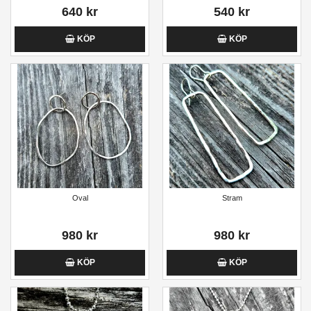
640 kr
540 kr
KÖP
KÖP
Oval
Stram
980 kr
980 kr
KÖP
KÖP