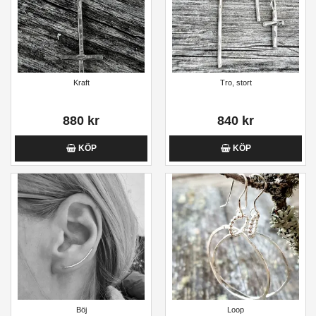
Kraft
Tro, stort
880 kr
840 kr
KÖP
KÖP
Böj
Loop