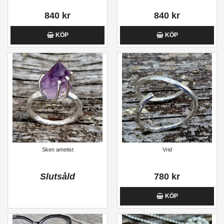
840 kr
840 kr
KÖP
KÖP
Sken ametist
Vrid
Slutsåld
780 kr
KÖP