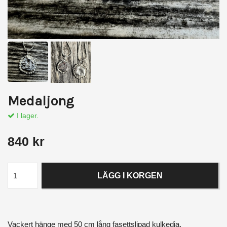
Medaljong
I lager.
840 kr
LÄGG I KORGEN
Vackert hänge med 50 cm lång fasettslipad kulkedja.