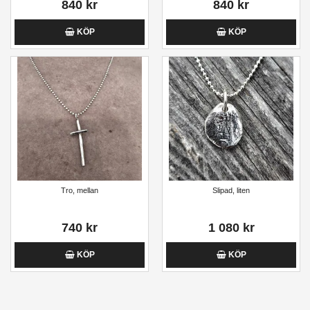
840 kr
840 kr
KÖP
KÖP
Tro, mellan
Slipad, liten
740 kr
1 080 kr
KÖP
KÖP