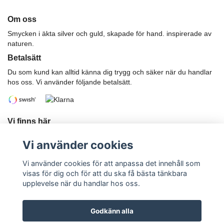
Om oss
Smycken i äkta silver och guld, skapade för hand. inspirerade av
naturen.
Betalsätt
Du som kund kan alltid känna dig trygg och säker när du handlar
hos oss. Vi använder följande betalsätt.
Vi finns här
Har du önskemål eller funderingar?
Vi använder cookies
Telefon: 070-247 85 02
E-postadress:
karwikkajsa@gmail.com
Vi använder cookies för att anpassa det innehåll som
visas för dig och för att du ska få bästa tänkbara
upplevelse när du handlar hos oss.
Godkänn alla