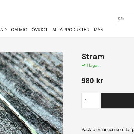
AND
OM MIG
ÖVRIGT
ALLA PRODUKTER
MAN
Stram
I lager.
980 kr
Vackra örhängen som tar pl