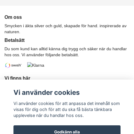
Om oss
Smycken i äkta silver och guld, skapade för hand. inspirerade av
naturen.
Betalsätt
Du som kund kan alltid känna dig trygg och säker när du handlar
hos oss. Vi använder följande betalsätt.
Vi finns här
Har du önskemål eller funderingar?
Vi använder cookies
Telefon: 070-247 85 02
E-postadress:
karwikkajsa@gmail.com
Vi använder cookies för att anpassa det innehåll som
visas för dig och för att du ska få bästa tänkbara
upplevelse när du handlar hos oss.
Godkänn alla