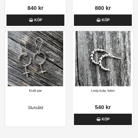
840 kr
880 kr
KÖP
KÖP
Kraft par
Loop kula, loten
540 kr
Slutsåld
KÖP