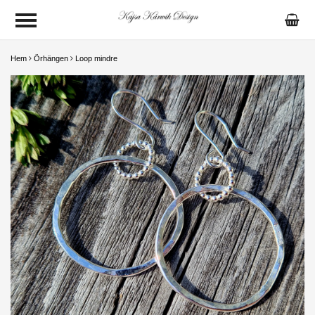
Hem
Örhängen
Loop mindre