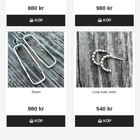
880 kr
980 kr
KÖP
KÖP
Stram
Loop kula, loten
980 kr
540 kr
KÖP
KÖP