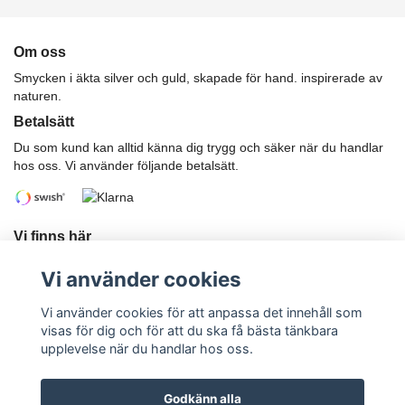
Om oss
Smycken i äkta silver och guld, skapade för hand. inspirerade av
naturen.
Betalsätt
Du som kund kan alltid känna dig trygg och säker när du handlar
hos oss. Vi använder följande betalsätt.
Vi finns här
Har du önskemål eller funderingar?
Vi använder cookies
Telefon: 070-247 85 02
E-postadress:
karwikkajsa@gmail.com
Vi använder cookies för att anpassa det innehåll som
visas för dig och för att du ska få bästa tänkbara
upplevelse när du handlar hos oss.
Godkänn alla