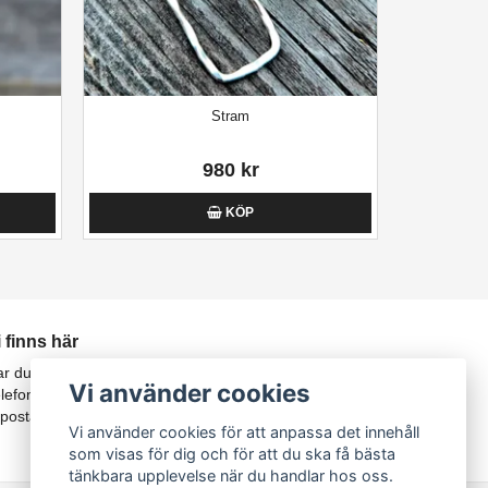
Stram
980 kr
KÖP
i finns här
r du önskemål eller funderingar?
Vi använder cookies
lefon: 070-247 85 02
-postadress:
karwikkajsa@gmail.com
Vi använder cookies för att anpassa det innehåll
som visas för dig och för att du ska få bästa
tänkbara upplevelse när du handlar hos oss.