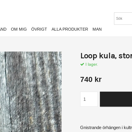
AND
OM MIG
ÖVRIGT
ALLA PRODUKTER
MAN
Loop kula, sto
I lager.
740 kr
Gnistrande örhängen i kult