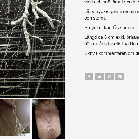
vind och snö för att sen åt
Låt smycket påminna om st
och storm.
Smycket kan fås som antin
Längd ca 6 cm exkl. örhä
50 cm lång fasettslipad ked
Skriv i kommentaren om du 