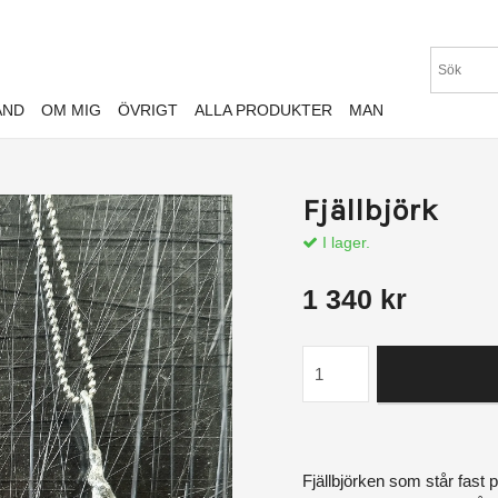
AND
OM MIG
ÖVRIGT
ALLA PRODUKTER
MAN
Fjällbjörk
I lager.
1 340 kr
Fjällbjörken som står fast på 